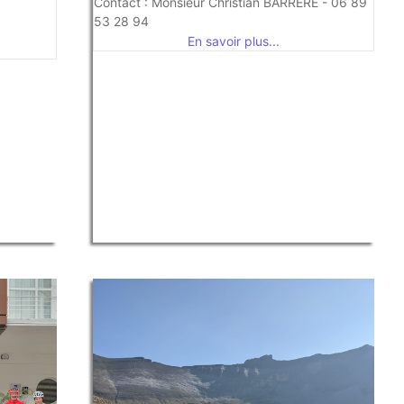
Contact : Monsieur Christian BARRERE - 06 89
53 28 94
En savoir plus...