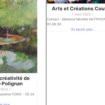
Arts et Créations Cou
7 mars 2023
/
Contact : Madame Michèle ANTIPHON
95 86 60
En savoir plus...
créativité de
-Polignan
 2023
/
nadette FORIO - 06 24
r plus...