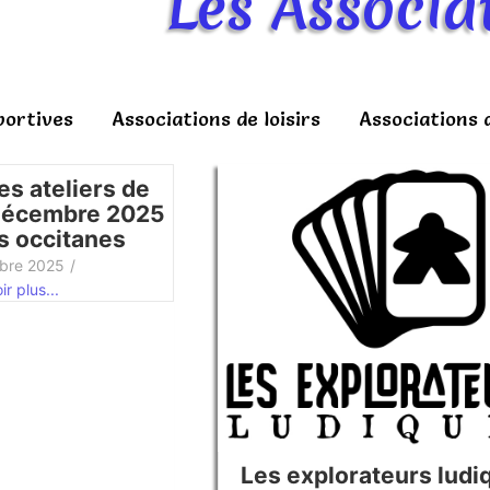
Les Associa
portives
Associations de loisirs
Associations 
es ateliers de
décembre 2025
s occitanes
bre 2025
/
r plus...
Les explorateurs ludi