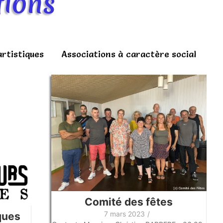
tions
artistiques
Associations à caractère social
Comité des fêtes
7 mars 2023
/
ques