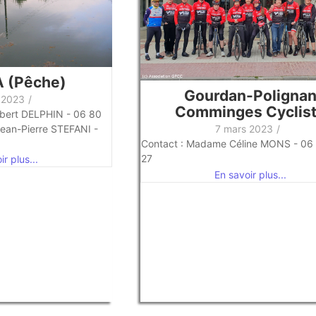
 (Pêche)
Gourdan-Poligna
 2023
/
Comminges Cyclis
rbert DELPHIN - 06 80
Jean-Pierre STEFANI -
7 mars 2023
/
Contact : Madame Céline MONS - 06
27
r plus...
En savoir plus...