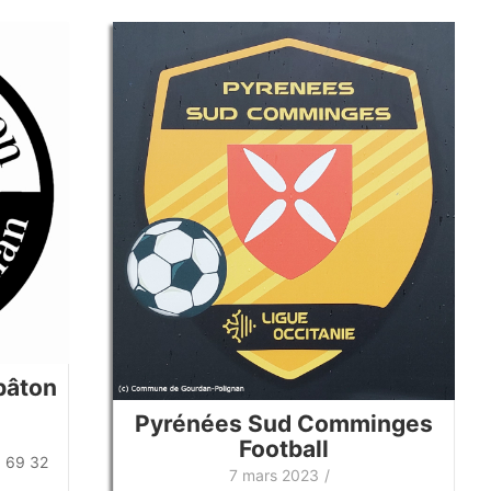
bâton
Pyrénées Sud Comminges
Football
6 69 32
7 mars 2023
/