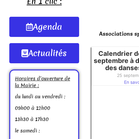
En 1 clic :
Agenda
Associations s
Actualités
Calendrier d
septembre à 
des danse
25 septem
Horaires d’ouverture de
En savoi
la Mairie :
du lundi au vendredi :
09h00 à 12h00
13h30 à 17h30
le samedi :