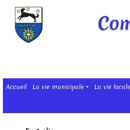
Com
Accueil
La vie municipale
La vie local