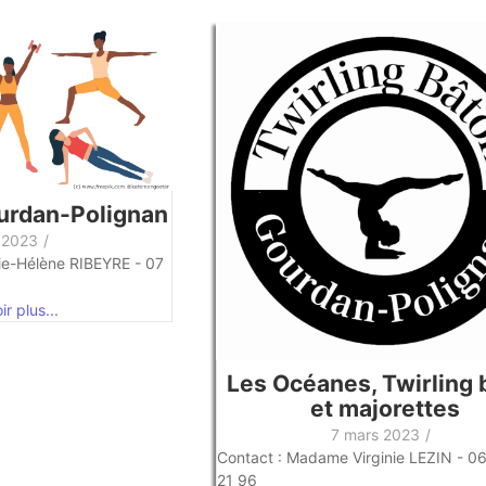
urdan-Polignan
 2023
/
e-Hélène RIBEYRE - 07
r plus...
Les Océanes, Twirling 
et majorettes
7 mars 2023
/
Contact : Madame Virginie LEZIN - 0
21 96