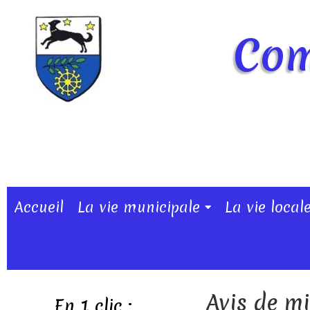
Com
Accueil
La vie municipale
La vie local
Avis de mi
En 1 clic :