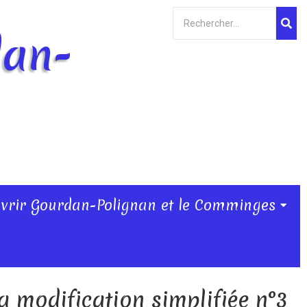
dan-
vrir Gourdan-Polignan et le Comminges
a modification simplifiée n°3