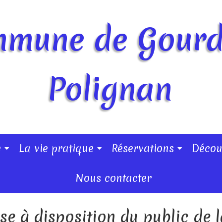
mune de Gour
Polignan
e
La vie pratique
Réservations
Décou
Nous contacter
se à disposition du public de l