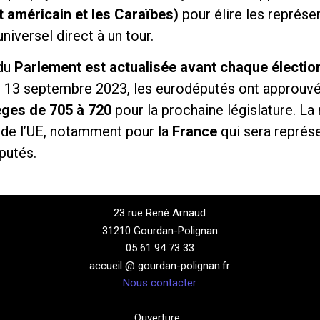
t américain et les Caraïbes)
pour élire les représe
niversel direct à un tour.
du
Parlement est actualisée avant chaque électio
e 13 septembre 2023, les eurodéputés ont approuvé
èges de 705 à 720
pour la prochaine législature. La
de l’UE, notamment pour la
France
qui sera représ
putés.
23 rue René Arnaud
31210 Gourdan-Polignan
05 61 94 73 33
accueil @ gourdan-polignan.fr
Nous contacter
Ouverture :