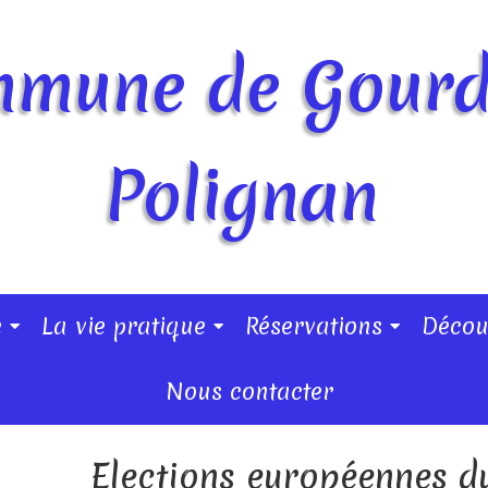
mune de Gour
Polignan
e
La vie pratique
Réservations
Décou
Nous contacter
Elections européennes d