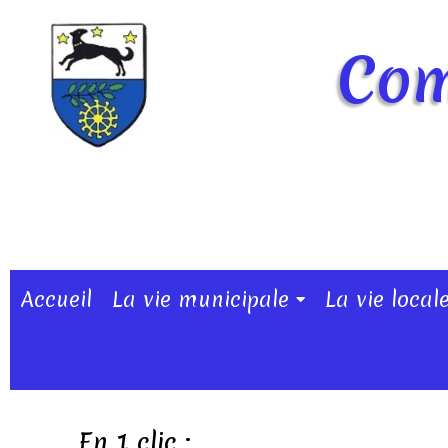
Com
Accueil
La vie municipale
La vie local
En 1 clic :