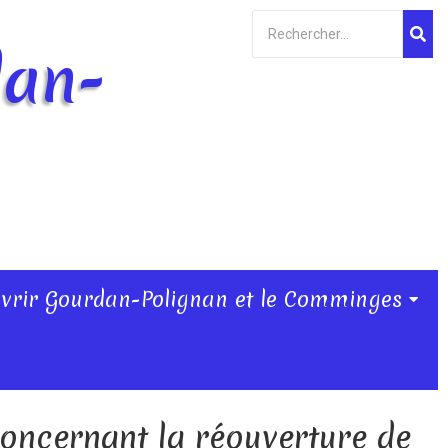
dan-
vrir Gourdan-Polignan et le Comminges
oncernant la réouverture de