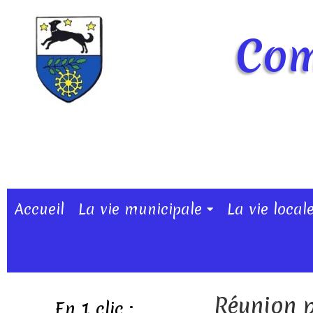
Com
Accueil
La vie municipale
La vie local
Réunion p
En 1 clic :