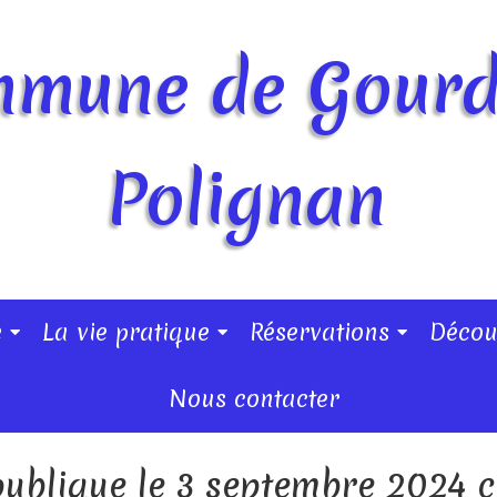
mune de Gour
Polignan
e
La vie pratique
Réservations
Décou
Nous contacter
ublique le 3 septembre 2024 c