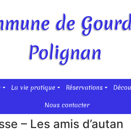
mune de Gour
Polignan
e
La vie pratique
Réservations
Décou
Nous contacter
sse – Les amis d’autan