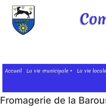
Com
Accueil
La vie municipale
La vie local
Fromagerie de la Barou